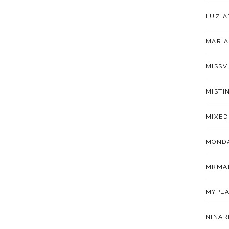
LUZIA
MARIA
MISSV
MISTI
MIXED
MOND
MRMA
MYPLA
NINAR