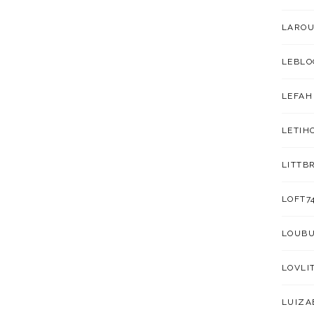
LAROU
LEBLO
LEFAH
LETIH
LITTB
LOFT7
LOUB
LOVLI
LUIZA