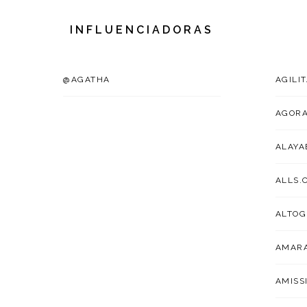
INFLUENCIADORAS
@AGATHA
AGILI
AGOR
ALAYA
ALLS.
ALTOG
AMARA
AMISS