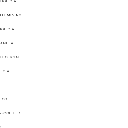
HOFICIAL
TFEMININO
IOFICIAL
CANELA
HT.OFICIAL
FICIAL
ECO
ASCOFIELD
Y