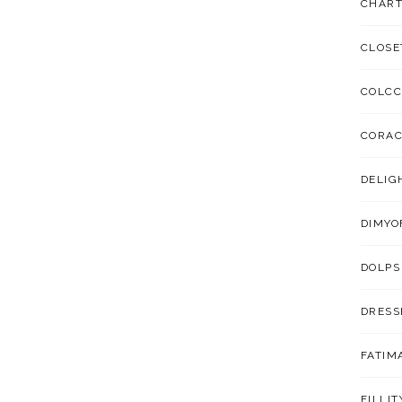
CHART
CLOSE
COLCC
CORA
DELIG
DIMYO
DOLPS
DRESS
FATIM
FILLIT