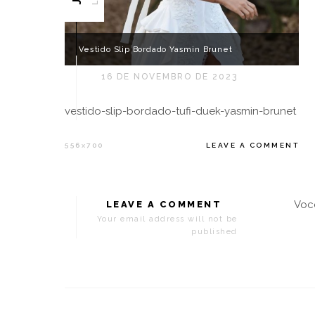
Vestido Slip Bordado Yasmin Brunet
16 DE NOVEMBRO DE 2023
vestido-slip-bordado-tufi-duek-yasmin-brunet
556
700
LEAVE A COMMENT
X
Voc
LEAVE A COMMENT
Your email address will not be
published