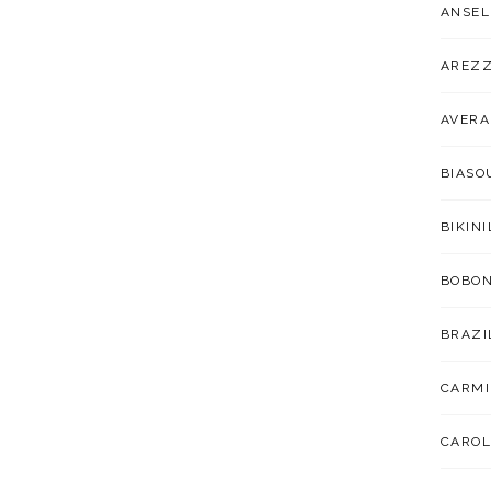
ANSEL
AREZ
AVER
BIAS
BIKIN
BOBO
BRAZI
CARMI
CAROL