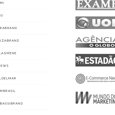
MI
ZO
ARABRAND
OUZABRAND
ILASIRENE
NEWS
LDELMAR
MBRASIL
BASSIBRAND