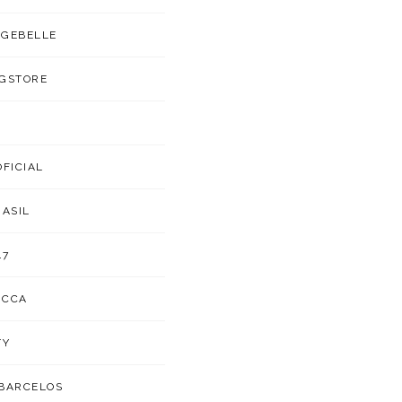
GEBELLE
GSTORE
OFICIAL
RASIL
47
UCCA
TY
BARCELOS