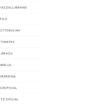
FAZZOLLIBRAND
FILO
ICTTORIA.MV
NTIMATES
_BRAZIL
ABELLE
DREREINA
CEOFICIAL
ITZ.OFICIAL