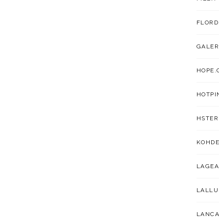
FLORD
GALER
HOPE.
HOTPI
HSTER
KOHDE
LAGEA
LALL
LANC