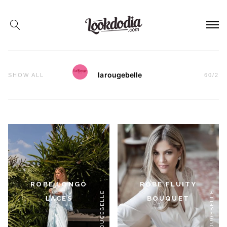
larougebelle
SHOW ALL
60
/
2
ROBE LONGO
ROBE FLUITY
#LAROUGEBELLE
#LAROUGEBELLE
LACES
BOUQUET