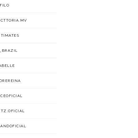
FILO
ICTTORIA.MV
NTIMATES
_BRAZIL
ABELLE
DREREINA
CEOFICIAL
ITZ.OFICIAL
ANDOFICIAL