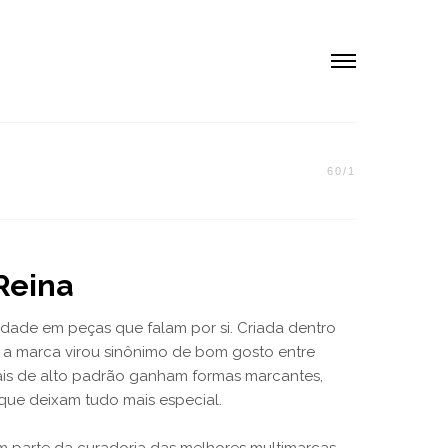
60
/
1
Reina
dade em peças que falam por si. Criada dentro
, a marca virou sinônimo de bom gosto entre
iais de alto padrão ganham formas marcantes,
que deixam tudo mais especial.