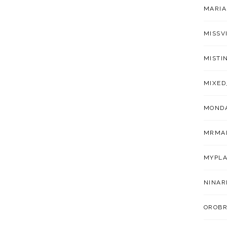
MARIA
MISSV
MISTI
MIXED
MOND
MRMA
MYPLA
NINAR
OROBR