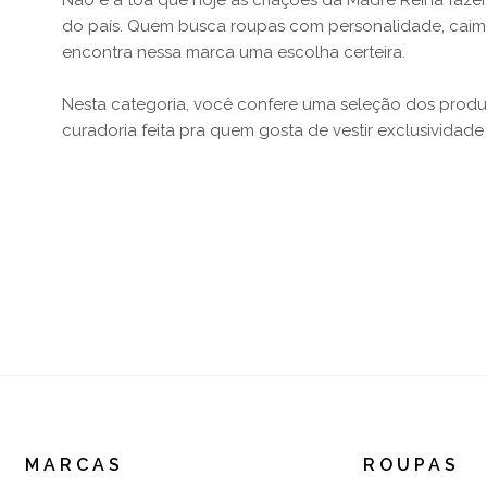
Não é à toa que hoje as criações da Madre Reina faze
do país. Quem busca roupas com personalidade, caim
encontra nessa marca uma escolha certeira.
Nesta categoria, você confere uma seleção dos prod
curadoria feita pra quem gosta de vestir exclusividad
MARCAS
ROUPAS