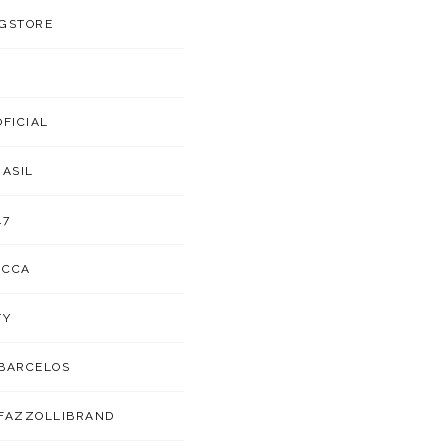
GSTORE
OFICIAL
RASIL
47
UCCA
TY
BARCELOS
FAZZOLLIBRAND