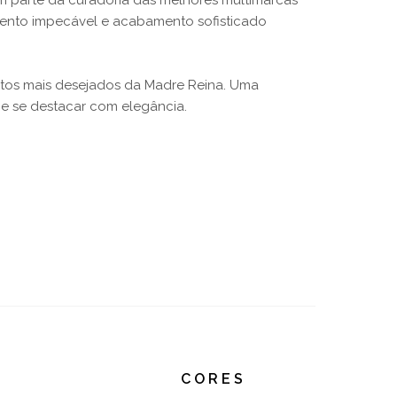
m parte da curadoria das melhores multimarcas
ento impecável e acabamento sofisticado
utos mais desejados da Madre Reina. Uma
e e se destacar com elegância.
CORES