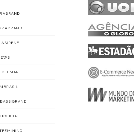
ARABRAND
OUZABRAND
ILASIRENE
NEWS
LDELMAR
MBRASIL
BASSIBRAND
HOFICIAL
TFEMININO