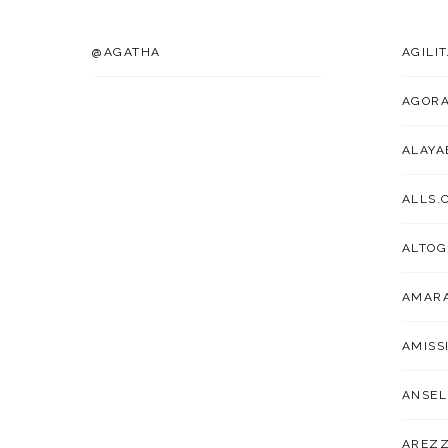
@AGATHA
AGILI
AGOR
ALAYA
ALLS.
ALTOG
AMARA
AMISS
ANSEL
AREZ