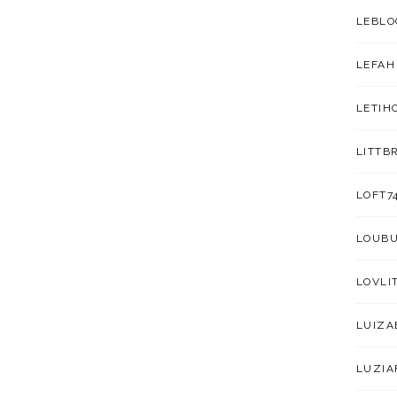
LEBLO
LEFAH
LETIH
LITTB
LOFT7
LOUB
LOVLI
LUIZA
LUZIA