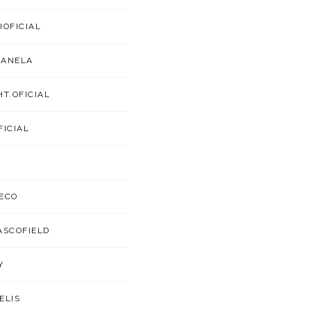
IOFICIAL
CANELA
HT.OFICIAL
FICIAL
ECO
ASCOFIELD
Y
ELIS