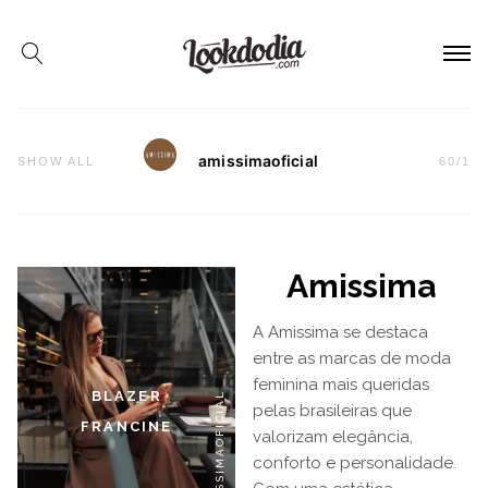
amissimaoficial
SHOW ALL
60
/
1
Amissima
A Amissima se destaca
entre as marcas de moda
feminina mais queridas
BLAZER
#AMISSIMAOFICIAL
pelas brasileiras que
FRANCINE
valorizam elegância,
conforto e personalidade.