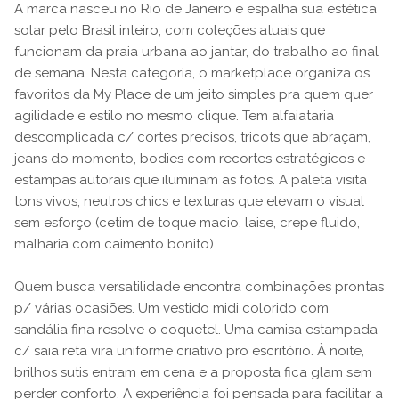
A marca nasceu no Rio de Janeiro e espalha sua estética
solar pelo Brasil inteiro, com coleções atuais que
funcionam da praia urbana ao jantar, do trabalho ao final
de semana. Nesta categoria, o marketplace organiza os
favoritos da My Place de um jeito simples pra quem quer
agilidade e estilo no mesmo clique. Tem alfaiataria
descomplicada c/ cortes precisos, tricots que abraçam,
jeans do momento, bodies com recortes estratégicos e
estampas autorais que iluminam as fotos. A paleta visita
tons vivos, neutros chics e texturas que elevam o visual
sem esforço (cetim de toque macio, laise, crepe fluido,
malharia com caimento bonito).
Quem busca versatilidade encontra combinações prontas
p/ várias ocasiões. Um vestido midi colorido com
sandália fina resolve o coquetel. Uma camisa estampada
c/ saia reta vira uniforme criativo pro escritório. À noite,
brilhos sutis entram em cena e a proposta fica glam sem
perder conforto. A experiência foi pensada para facilitar a