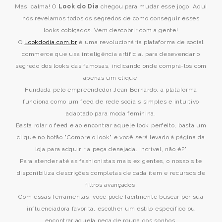
Mas, calma! O
Look do Dia
chegou para mudar esse jogo. Aqui
nós revelamos todos os segredos de como conseguir esses
looks cobiçados. Vem descobrir com a gente!
O
Lookdodia.com.br
é uma revolucionária plataforma de social
commerce que usa inteligência artificial para desevendar o
segredo dos looks das famosas, indicando onde comprá-los com
apenas um clique.
Fundada pelo empreendedor Jean Bernardo, a plataforma
funciona como um feed de rede sociais simples e intuitivo
adaptado para moda feminina.
Basta rolar o feed e ao encontrar aquele look perfeito, basta um
clique no botão "Compre o look" e você será levado à página da
loja para adquirir a peça desejada. Incrível, não é?"
Para atender até as fashionistas mais exigentes, o nosso site
disponibiliza descrições completas de cada item e recursos de
filtros avançados.
Com essas ferramentas, você pode facilmente buscar por sua
influenciadora favorita, escolher um estilo específico ou
encontrar aquela peça de roupa dos sonhos.