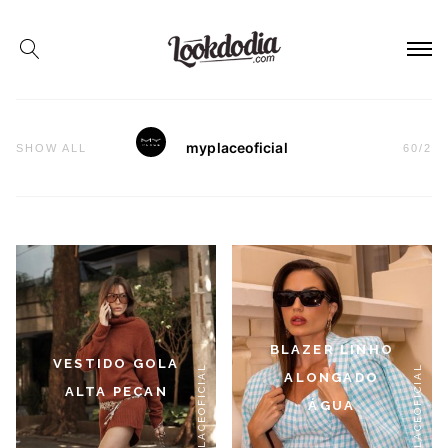
myplaceoficial
SHOW ALL
60
/
2
BLAZER LINHO
VESTIDO GOLA
#MYPLACEOFICIAL
#MYPLACEOFICIAL
ALONGADO
ALTA PECAN
ÁGUA