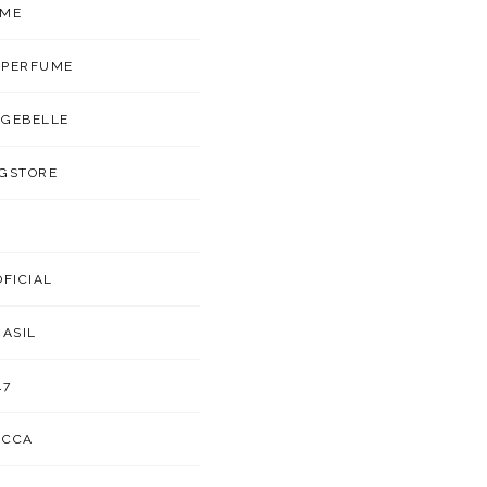
UME
APERFUME
GEBELLE
GSTORE
OFICIAL
RASIL
47
UCCA