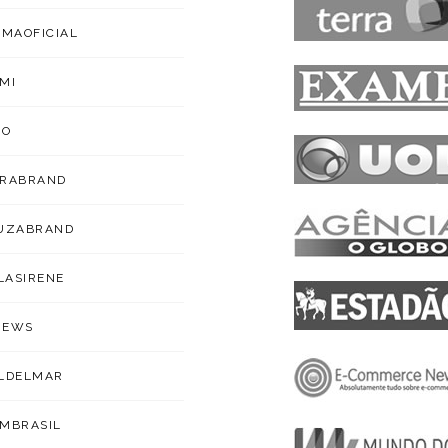
IMAOFICIAL
MI
ZO
ARABRAND
OUZABRAND
ILASIRENE
NEWS
LDELMAR
MBRASIL