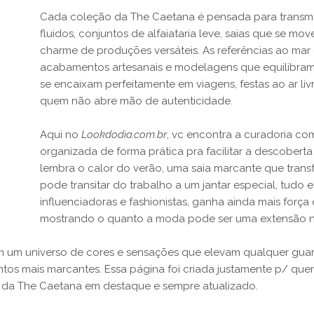
Cada coleção da The Caetana é pensada para transmiti
fluidos, conjuntos de alfaiataria leve, saias que se 
charme de produções versáteis. As referências ao mar
acabamentos artesanais e modelagens que equilibram 
se encaixam perfeitamente em viagens, festas ao ar li
quem não abre mão de autenticidade.
Aqui no
Lookdodia.com.br
, vc encontra a curadoria c
organizada de forma prática pra facilitar a descoberta
lembra o calor do verão, uma saia marcante que tran
pode transitar do trabalho a um jantar especial, tudo e
influenciadoras e fashionistas, ganha ainda mais for
mostrando o quanto a moda pode ser uma extensão nat
 um universo de cores e sensações que elevam qualquer guarda
tos mais marcantes. Essa página foi criada justamente p/ que
or da The Caetana em destaque e sempre atualizado.