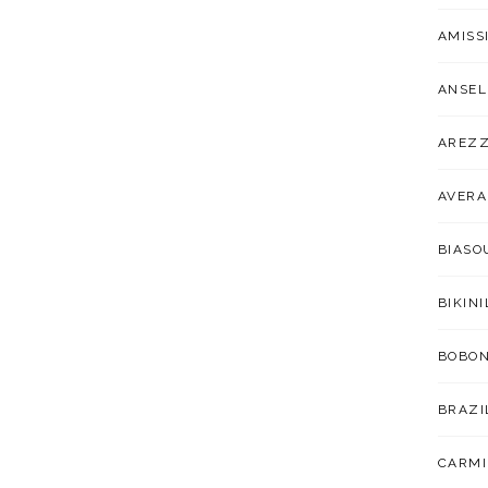
AMISS
ANSEL
AREZ
AVER
BIAS
BIKIN
BOBO
BRAZI
CARMI