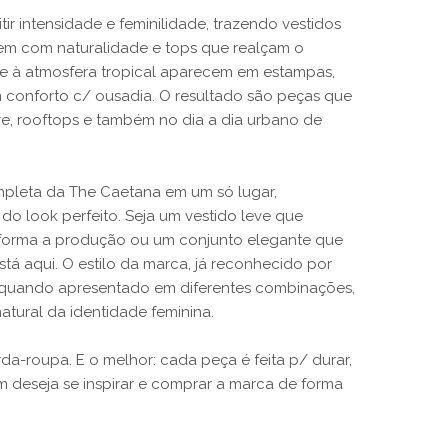
r intensidade e feminilidade, trazendo vestidos
movem com naturalidade e tops que realçam o
 e à atmosfera tropical aparecem em estampas,
conforto c/ ousadia. O resultado são peças que
vre, rooftops e também no dia a dia urbano de
ompleta da The Caetana em um só lugar,
 do look perfeito. Seja um vestido leve que
sforma a produção ou um conjunto elegante que
stá aqui. O estilo da marca, já reconhecido por
ça quando apresentado em diferentes combinações,
ural da identidade feminina.
-roupa. E o melhor: cada peça é feita p/ durar,
m deseja se inspirar e comprar a marca de forma