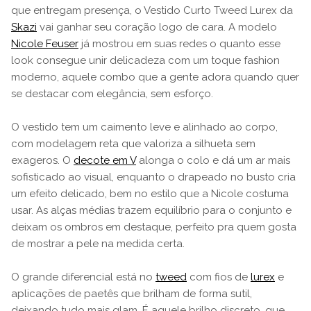
que entregam presença, o Vestido Curto Tweed Lurex da
Skazi
vai ganhar seu coração logo de cara. A modelo
Nicole Feuser
já mostrou em suas redes o quanto esse
look consegue unir delicadeza com um toque fashion
moderno, aquele combo que a gente adora quando quer
se destacar com elegância, sem esforço.
O vestido tem um caimento leve e alinhado ao corpo,
com modelagem reta que valoriza a silhueta sem
exageros. O
decote em V
alonga o colo e dá um ar mais
sofisticado ao visual, enquanto o drapeado no busto cria
um efeito delicado, bem no estilo que a Nicole costuma
usar. As alças médias trazem equilíbrio para o conjunto e
deixam os ombros em destaque, perfeito pra quem gosta
de mostrar a pele na medida certa.
O grande diferencial está no
tweed
com fios de
lurex
e
aplicações de paetês que brilham de forma sutil,
deixando tudo mais glam. É aquele brilho discreto, que