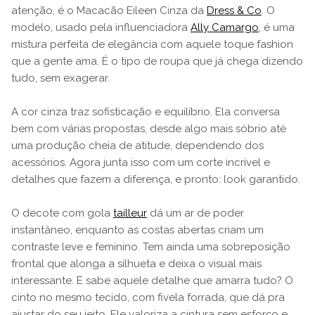
atenção, é o Macacão Eileen Cinza da
Dress & Co
. O
modelo, usado pela influenciadora
Ally Camargo
, é uma
mistura perfeita de elegância com aquele toque fashion
que a gente ama. É o tipo de roupa que já chega dizendo
tudo, sem exagerar.
A cor cinza traz sofisticação e equilíbrio. Ela conversa
bem com várias propostas, desde algo mais sóbrio até
uma produção cheia de atitude, dependendo dos
acessórios. Agora junta isso com um corte incrível e
detalhes que fazem a diferença, e pronto: look garantido.
O decote com gola
tailleur
dá um ar de poder
instantâneo, enquanto as costas abertas criam um
contraste leve e feminino. Tem ainda uma sobreposição
frontal que alonga a silhueta e deixa o visual mais
interessante. E sabe aquele detalhe que amarra tudo? O
cinto no mesmo tecido, com fivela forrada, que dá pra
ajustar do seu jeito. Ele valoriza a cintura sem esforço e