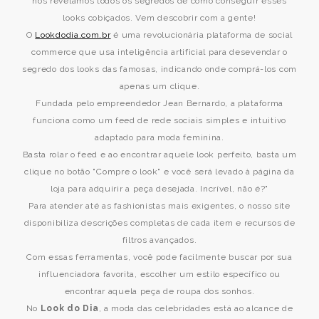
nós revelamos todos os segredos de como conseguir esses
looks cobiçados. Vem descobrir com a gente!
O
Lookdodia.com.br
é uma revolucionária plataforma de social
commerce que usa inteligência artificial para desevendar o
segredo dos looks das famosas, indicando onde comprá-los com
apenas um clique.
Fundada pelo empreendedor Jean Bernardo, a plataforma
funciona como um feed de rede sociais simples e intuitivo
adaptado para moda feminina.
Basta rolar o feed e ao encontrar aquele look perfeito, basta um
clique no botão "Compre o look" e você será levado à página da
loja para adquirir a peça desejada. Incrível, não é?"
Para atender até as fashionistas mais exigentes, o nosso site
disponibiliza descrições completas de cada item e recursos de
filtros avançados.
Com essas ferramentas, você pode facilmente buscar por sua
influenciadora favorita, escolher um estilo específico ou
encontrar aquela peça de roupa dos sonhos.
No
Look do Dia
, a moda das celebridades está ao alcance de