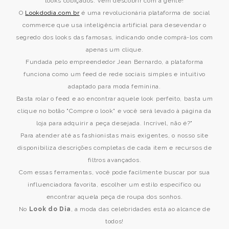
looks cobiçados. Vem descobrir com a gente!
O
Lookdodia.com.br
é uma revolucionária plataforma de social
commerce que usa inteligência artificial para desevendar o
segredo dos looks das famosas, indicando onde comprá-los com
apenas um clique.
Fundada pelo empreendedor Jean Bernardo, a plataforma
funciona como um feed de rede sociais simples e intuitivo
adaptado para moda feminina.
Basta rolar o feed e ao encontrar aquele look perfeito, basta um
clique no botão "Compre o look" e você será levado à página da
loja para adquirir a peça desejada. Incrível, não é?"
Para atender até as fashionistas mais exigentes, o nosso site
disponibiliza descrições completas de cada item e recursos de
filtros avançados.
Com essas ferramentas, você pode facilmente buscar por sua
influenciadora favorita, escolher um estilo específico ou
encontrar aquela peça de roupa dos sonhos.
No
Look do Dia
, a moda das celebridades está ao alcance de
todos!