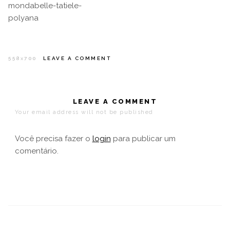
mondabelle-tatiele-
polyana
558
700
LEAVE A COMMENT
X
LEAVE A COMMENT
Your email address will not be published
Você precisa fazer o
login
para publicar um
comentário.