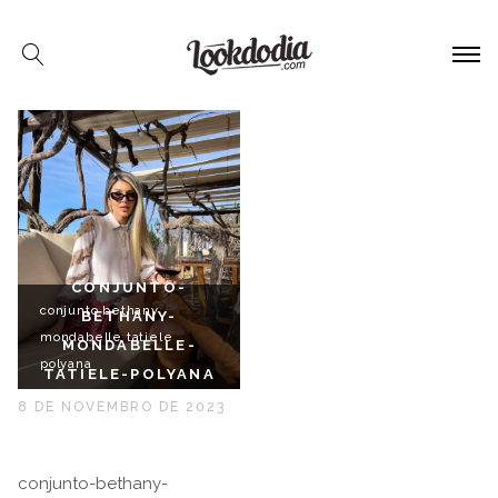
CONJUNTO-
conjunto bethany
BETHANY-
mondabelle tatiele
MONDABELLE-
polyana
TATIELE-POLYANA
8 DE NOVEMBRO DE 2023
conjunto-bethany-