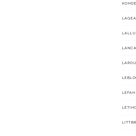
KOHDE
LAGEA
LALL
LANC
LAROU
LEBLO
LEFAH
LETIH
LITTB