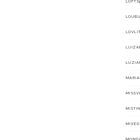
LOFT7
LOUB
LOVLI
LUIZA
LUZIA
MARIA
MISSV
MISTI
MIXED
MOND