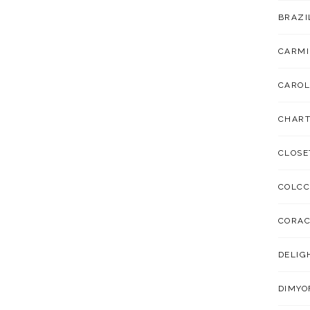
BRAZI
CARMI
CAROL
CHART
CLOSE
COLCC
CORA
DELIG
DIMYO