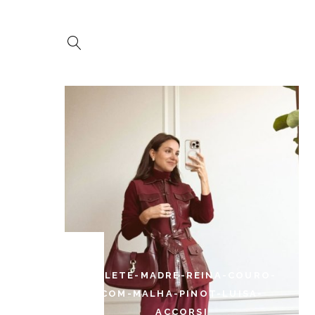
COLETE-MADRE-REINA-COURO-
COM-MALHA-PINOT-LUISA-
ACCORSI