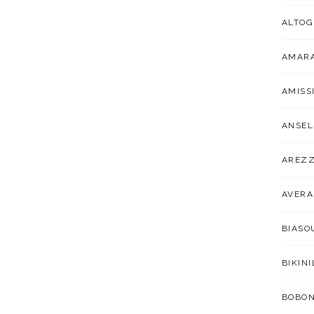
ALTOG
AMARA
AMISS
ANSEL
AREZ
AVER
BIAS
BIKIN
BOBO