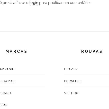
ê precisa fazer o
login
para publicar um comentário.
MARCAS
ROUPAS
TABRASIL
BLAZER
ASOUMAE
CORSELET
BRAND
VESTIDO
CLUB