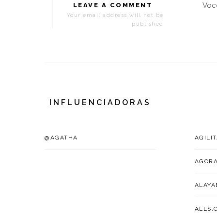
Voc
LEAVE A COMMENT
Your email address will not be
published
INFLUENCIADORAS
@AGATHA
AGILI
AGOR
ALAYA
ALLS.