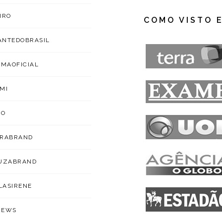
IRO
COMO VISTO 
NTEDOBRASIL
IMAOFICIAL
MI
ZO
ARABRAND
OUZABRAND
ILASIRENE
NEWS