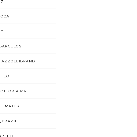
47
UCCA
TY
BARCELOS
FAZZOLLIBRAND
FILO
ICTTORIA.MV
NTIMATES
_BRAZIL
ABELLE