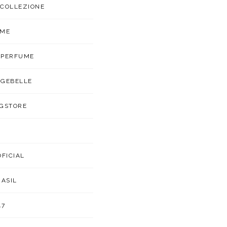
COLLEZIONE
UME
APERFUME
GEBELLE
GSTORE
OFICIAL
RASIL
47