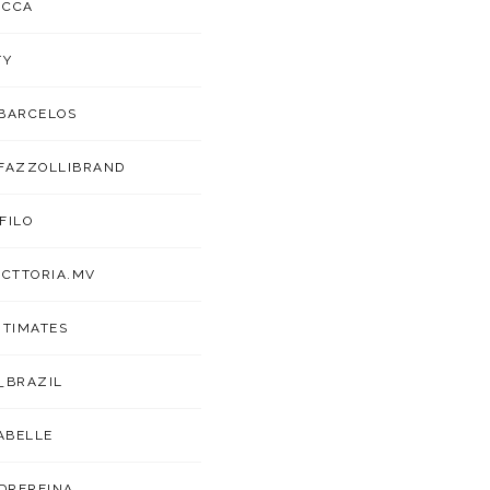
UCCA
TY
BARCELOS
FAZZOLLIBRAND
FILO
ICTTORIA.MV
NTIMATES
_BRAZIL
ABELLE
DREREINA