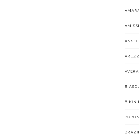
AMARA
AMISS
ANSEL
AREZ
AVER
BIAS
BIKIN
BOBO
BRAZI