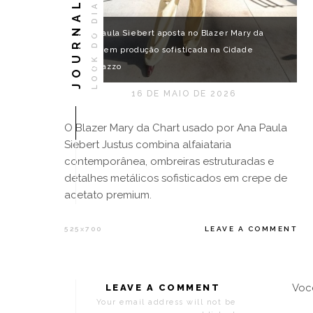
JOURNAL
LOOK DO DIA
Ana Paula Siebert aposta no Blazer Mary da
Chart em produção sofisticada na Cidade
Matarazzo
16 DE MAIO DE 2026
O Blazer Mary da Chart usado por Ana Paula
Siebert Justus combina alfaiataria
contemporânea, ombreiras estruturadas e
detalhes metálicos sofisticados em crepe de
acetato premium.
525
700
LEAVE A COMMENT
X
Voc
LEAVE A COMMENT
Your email address will not be