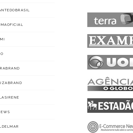
NTEDOBRASIL
IMAOFICIAL
MI
ZO
ARABRAND
OUZABRAND
ILASIRENE
NEWS
LDELMAR