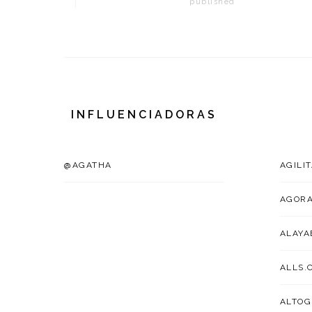
published
INFLUENCIADORAS
@AGATHA
AGILI
AGOR
ALAYA
ALLS.
ALTOG