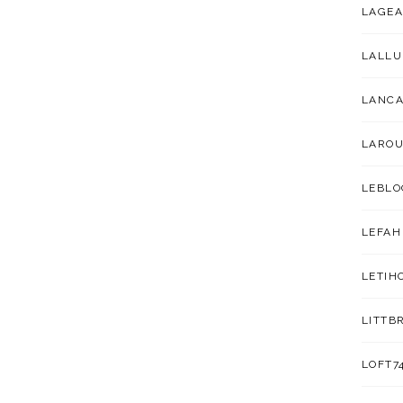
LAGEA
LALL
LANC
LAROU
LEBLO
LEFAH
LETIH
LITTB
LOFT7