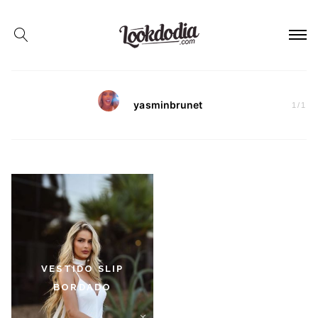
yasminbrunet
1
/
1
VESTIDO SLIP
BORDADO