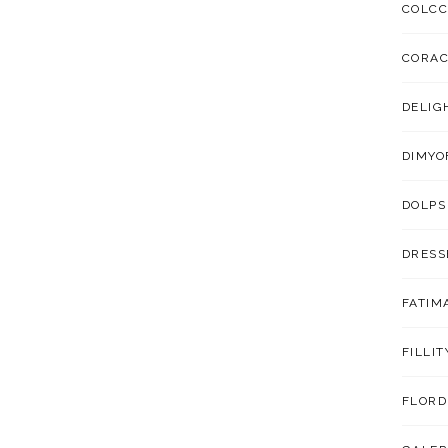
COLCC
CORA
DELIG
DIMYO
DOLPS
DRESS
FATIM
FILLIT
FLORD