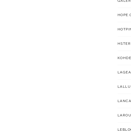
GALER
HOPE.
HOTPI
HSTER
KOHDE
LAGEA
LALL
LANC
LAROU
LEBLO