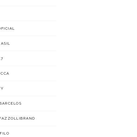
OFICIAL
RASIL
47
UCCA
TY
BARCELOS
FAZZOLLIBRAND
FILO