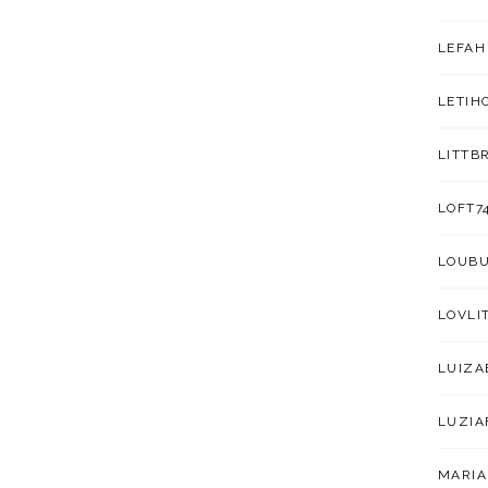
LEFAH
LETIH
LITTB
LOFT7
LOUB
LOVLI
LUIZA
LUZIA
MARIA