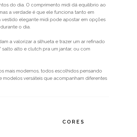
os do dia. O comprimento midi dá equilíbrio ao
 mas a verdade é que ele funciona tanto em
 vestido elegante midi pode apostar em opções
durante o dia.
 a valorizar a silhueta e trazer um ar refinado
alto alto e clutch pra um jantar, ou com
té os mais modernos, todos escolhidos pensando
os e modelos versáteis que acompanham diferentes
CORES