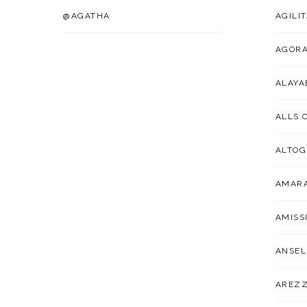
@AGATHA
AGILI
AGOR
ALAYA
ALLS.
ALTOG
AMARA
AMISS
ANSEL
AREZ