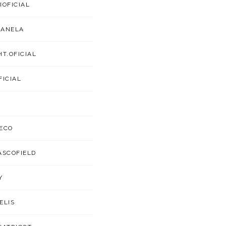
IOFICIAL
CANELA
HT.OFICIAL
FICIAL
ECO
ASCOFIELD
Y
ELIS