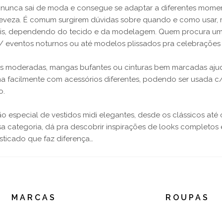
nunca sai de moda e consegue se adaptar a diferentes moment
a leveza. É comum surgirem dúvidas sobre quando e como usar,
uais, dependendo do tecido e da modelagem. Quem procura um
 p/ eventos noturnos ou até modelos plissados pra celebrações 
as moderadas, mangas bufantes ou cinturas bem marcadas ajudam
 facilmente com acessórios diferentes, podendo ser usada c/ s
o.
ão especial de vestidos midi elegantes, desde os clássicos a
ssa categoria, dá pra descobrir inspirações de looks complet
isticado que faz diferença…
MARCAS
ROUPAS