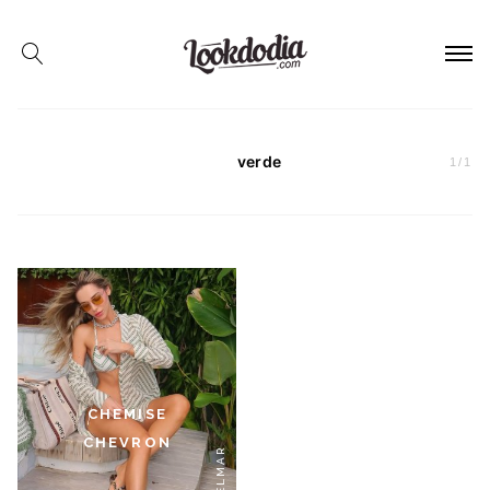
verde
1
/
1
CHEMISE
CHEVRON