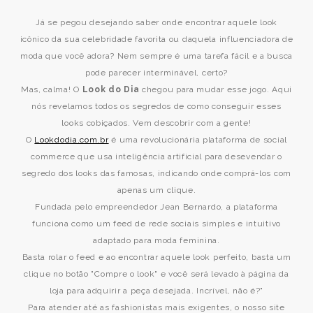
Já se pegou desejando saber onde encontrar aquele look
icônico da sua celebridade favorita ou daquela influenciadora de
moda que você adora? Nem sempre é uma tarefa fácil e a busca
pode parecer interminável, certo?
Mas, calma! O
Look do Dia
chegou para mudar esse jogo. Aqui
nós revelamos todos os segredos de como conseguir esses
looks cobiçados. Vem descobrir com a gente!
O
Lookdodia.com.br
é uma revolucionária plataforma de social
commerce que usa inteligência artificial para desevendar o
segredo dos looks das famosas, indicando onde comprá-los com
apenas um clique.
Fundada pelo empreendedor Jean Bernardo, a plataforma
funciona como um feed de rede sociais simples e intuitivo
adaptado para moda feminina.
Basta rolar o feed e ao encontrar aquele look perfeito, basta um
clique no botão "Compre o look" e você será levado à página da
loja para adquirir a peça desejada. Incrível, não é?"
Para atender até as fashionistas mais exigentes, o nosso site