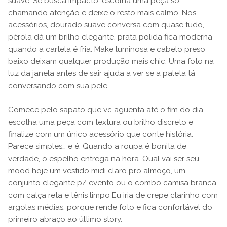
suave. Se busca impacto, escolha uma peça só
chamando atenção e deixe o resto mais calmo. Nos
acessórios, dourado suave conversa com quase tudo,
pérola dá um brilho elegante, prata polida fica moderna
quando a cartela é fria. Make luminosa e cabelo preso
baixo deixam qualquer produção mais chic. Uma foto na
luz da janela antes de sair ajuda a ver se a paleta tá
conversando com sua pele.
Comece pelo sapato que vc aguenta até o fim do dia,
escolha uma peça com textura ou brilho discreto e
finalize com um único acessório que conte história.
Parece simples… e é. Quando a roupa é bonita de
verdade, o espelho entrega na hora. Qual vai ser seu
mood hoje um vestido midi claro pro almoço, um
conjunto elegante p/ evento ou o combo camisa branca
com calça reta e tênis limpo Eu iria de crepe clarinho com
argolas médias, porque rende foto e fica confortável do
primeiro abraço ao último story.