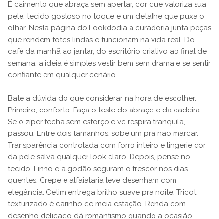
É caimento que abraça sem apertar, cor que valoriza sua
pele, tecido gostoso no toque e um detalhe que puxa o
olhar. Nesta página do Lookdodia a curadoria junta peças
que rendem fotos lindas e funcionam na vida real. Do
café da manhã ao jantar, do escritório criativo ao final de
semana, a ideia é simples vestir bem sem drama e se sentir
confiante em qualquer cenário.
Bate a dúvida do que considerar na hora de escolher.
Primeiro, conforto. Faça o teste do abraço e da cadeira.
Se o zíper fecha sem esforço e vc respira tranquila,
passou. Entre dois tamanhos, sobe um pra não marcar.
Transparência controlada com forro inteiro e lingerie cor
da pele salva qualquer look claro. Depois, pense no
tecido. Linho e algodão seguram o frescor nos dias
quentes. Crepe e alfaiataria leve desenham com
elegância. Cetim entrega brilho suave pra noite. Tricot
texturizado é carinho de meia estação. Renda com
desenho delicado dá romantismo quando a ocasião