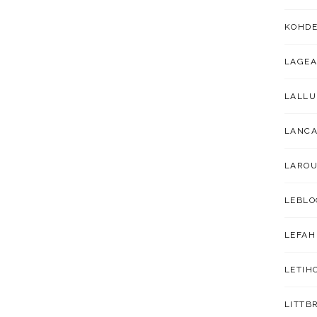
KOHDE
LAGEA
LALL
LANC
LAROU
LEBLO
LEFAH
LETIH
LITTB