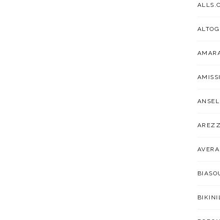
ALLS.
ALTOG
AMARA
AMISS
ANSEL
AREZ
AVER
BIAS
BIKIN