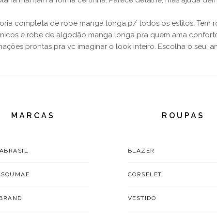
 plana mantém a forma certinha. Parece detalhe, mas ajuda de
oria completa de robe manga longa p/ todos os estilos. Tem 
nicos e robe de algodão manga longa pra quem ama conforto o
ões prontas pra vc imaginar o look inteiro. Escolha o seu, ama
MARCAS
ROUPAS
TABRASIL
BLAZER
ASOUMAE
CORSELET
BRAND
VESTIDO