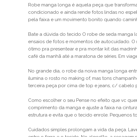
Robe manga longa é aquela peça que transforma r
condicionado e ainda rende fotos lindas no espe
pela faixa e um movimento bonito quando caminha.
Bate a dúvida do tecido O robe de seda manga lo
ensaios de fotos e momentos de autocuidado. O r
ótimo pra presentear e pra montar kit das madrin
café da manhã até a maratona de séries. Em viagen
No grande dia, o robe da noiva manga longa entr
ilumina o rosto no making of, mas tons champanh
terceira peça por cima de top e jeans, c/ cabelo 
Como escolher o seu Pense no efeito que vc quer 
comprimento da manga e ajuste a faixa na cintura
estrutura e evita que o tecido enrole. Pequenos t
Cuidados simples prolongam a vida da peça. Lav