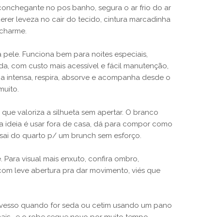
onchegante no pos banho, segura o ar frio do ar
er leveza no cair do tecido, cintura marcadinha
 charme.
pele. Funciona bem para noites especiais,
a, com custo mais acessível e fácil manutenção,
na intensa, respira, absorve e acompanha desde o
muito.
ue valoriza a silhueta sem apertar. O branco
a ideia é usar fora de casa, dá para compor como
e sai do quarto p/ um brunch sem esforço.
Para visual mais enxuto, confira ombro,
 com leve abertura pra dar movimento, viés que
 avesso quando for seda ou cetim usando um pano