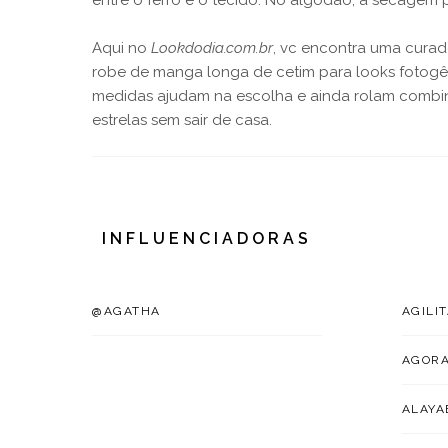
entre o ferro e o tecido. No algodão, a secagem
Aqui no
Lookdodia.com.br
, vc encontra uma curad
robe de manga longa de cetim para looks fotogê
medidas ajudam na escolha e ainda rolam combinaç
estrelas sem sair de casa.
INFLUENCIADORAS
@AGATHA
AGILI
AGOR
ALAYA