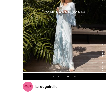
ROBE LONGO LACES
#LAROUGEBELLE
ONDE COMPRAR
larougebelle