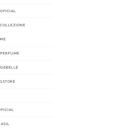
OFICIAL
COLLEZIONE
UME
APERFUME
GEBELLE
GSTORE
OFICIAL
RASIL