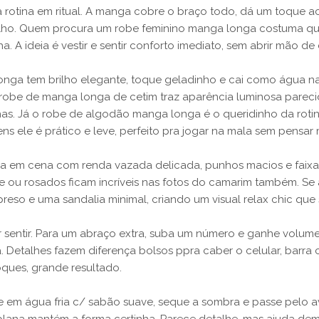
otina em ritual. A manga cobre o braço todo, dá um toque ac
lho. Quem procura um robe feminino manga longa costuma quer
 A ideia é vestir e sentir conforto imediato, sem abrir mão de
nga tem brilho elegante, toque geladinho e cai como água na 
obe de manga longa de cetim traz aparência luminosa parecid
has. Já o robe de algodão manga longa é o queridinho da roti
s ele é prático e leve, perfeito pra jogar na mala sem pensar 
a em cena com renda vazada delicada, punhos macios e faixa q
e ou rosados ficam incríveis nas fotos do camarim também. Se 
preso e uma sandalia minimal, criando um visual relax chic qu
sentir. Para um abraço extra, suba um número e ganhe volume. 
. Detalhes fazem diferença bolsos ppra caber o celular, barra
oques, grande resultado.
e em água fria c/ sabão suave, seque a sombra e passe pelo