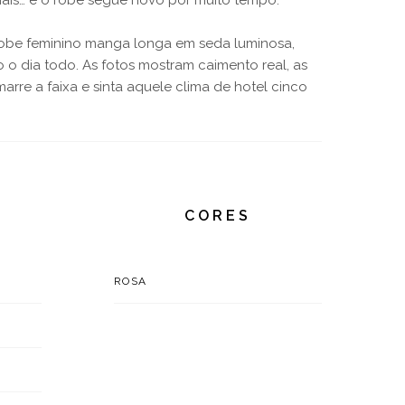
mais… e o robe segue novo por muito tempo.
robe feminino manga longa em seda luminosa,
 dia todo. As fotos mostram caimento real, as
rre a faixa e sinta aquele clima de hotel cinco
CORES
ROSA