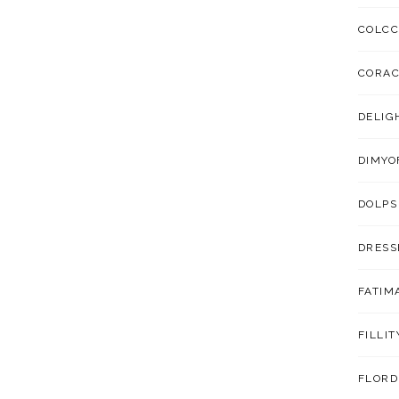
COLCC
CORA
DELIG
DIMYO
DOLPS
DRESS
FATIM
FILLIT
FLORD