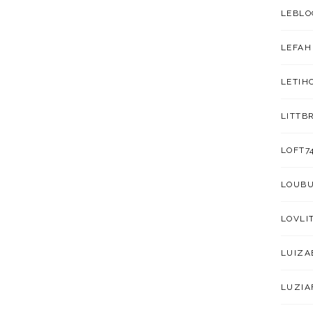
LEBLO
LEFAH
LETIH
LITTB
LOFT7
LOUB
LOVLI
LUIZA
LUZIA