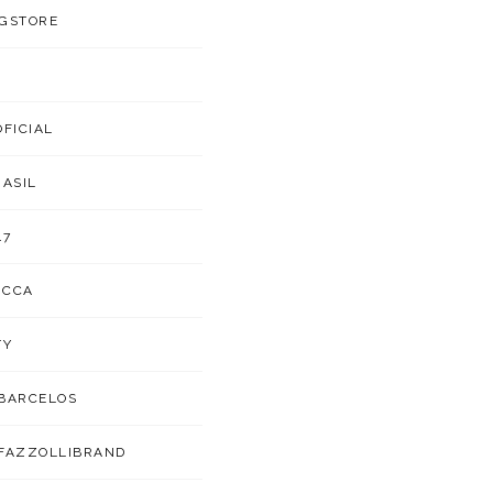
GSTORE
OFICIAL
RASIL
47
UCCA
TY
BARCELOS
FAZZOLLIBRAND