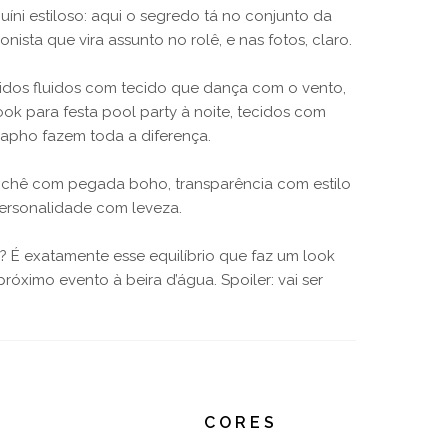
íni estiloso: aqui o segredo tá no conjunto da
ista que vira assunto no rolê, e nas fotos, claro.
stidos fluidos com tecido que dança com o vento,
ok para festa pool party à noite, tecidos com
bapho fazem toda a diferença.
ochê com pegada boho, transparência com estilo
personalidade com leveza.
r? É exatamente esse equilíbrio que faz um look
óximo evento à beira d’água. Spoiler: vai ser
CORES