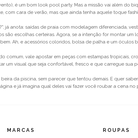
ento), é um bom look pool party. Mas a missão vai além do biqu
e, com cara de verão, mas que ainda tenha aquele toque fashion
y?”, já anota: saídas de praia com modelagem diferenciada, ve
são escolhas certeiras. Agora, se a intenção for montar um lo
 bem. Ah, e acessórios coloridos, bolsa de palha e um óculos 
do comum, vale apostar em peças com estampas tropicais, cr
r um visual que seja confortável, fresco e que carregue sua 
 à beira da piscina, sem parecer que tentou demais. E quer sabe
ina e já imagina qual deles vai fazer você roubar a cena no pr
MARCAS
ROUPAS