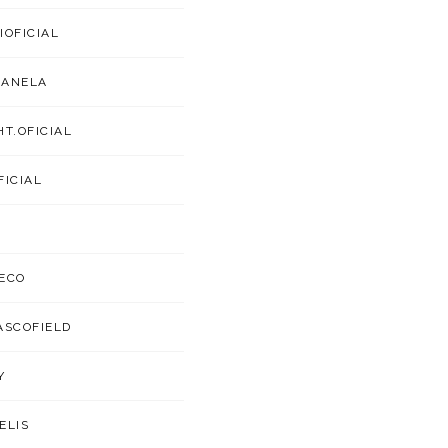
IOFICIAL
CANELA
HT.OFICIAL
FICIAL
ECO
ASCOFIELD
Y
ELIS