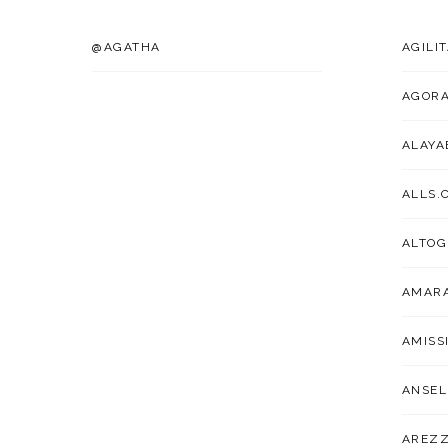
@AGATHA
AGILI
AGOR
ALAYA
ALLS.
ALTOG
AMARA
AMISS
ANSEL
AREZ