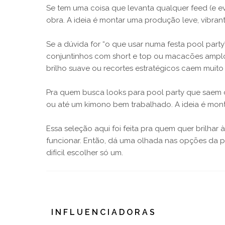
Se tem uma coisa que levanta qualquer feed (e ev
obra. A ideia é montar uma produção leve, vibrant
Se a dúvida for “o que usar numa festa pool part
conjuntinhos com short e top ou macacões amplos 
brilho suave ou recortes estratégicos caem muito
Pra quem busca looks para pool party que saem 
ou até um kimono bem trabalhado. A ideia é monta
Essa seleção aqui foi feita pra quem quer brilhar
funcionar. Então, dá uma olhada nas opções da pág
difícil escolher só um.
INFLUENCIADORAS