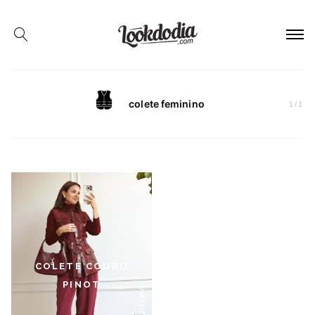
colete feminino
1
/
1
COLETE COURO
PINOT