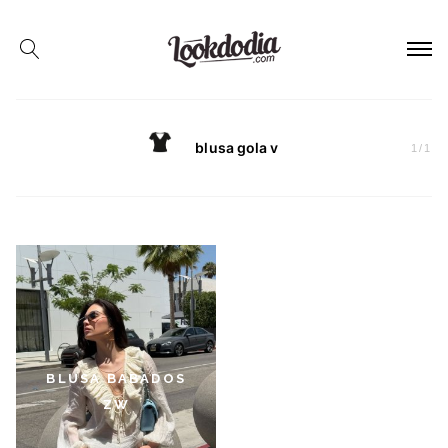
blusa gola v
1
/
1
BLUSA BABADOS
ZW