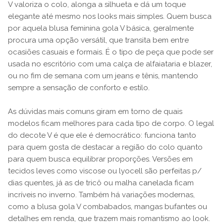
V valoriza o colo, alonga a silhueta e dá um toque
elegante até mesmo nos looks mais simples. Quem busca
por aquela blusa feminina gola V básica, geralmente
procura uma opção versátil, que transita bem entre
ocasiões casuais e formais. É o tipo de peça que pode ser
usada no escritório com uma calça de alfaiataria e blazer,
ou no fim de semana com um jeans e tênis, mantendo
sempre a sensação de conforto e estilo.
As dúvidas mais comuns giram em torno de quais
modelos ficam melhores para cada tipo de corpo. O legal
do decote V é que ele é democrático: funciona tanto
para quem gosta de destacar a região do colo quanto
para quem busca equilibrar proporções. Versões em
tecidos leves como viscose ou lyocell são perfeitas p/
dias quentes, já as de tricô ou malha canelada ficam
incríveis no inverno. Também há variações modernas,
como a blusa gola V combabados, mangas bufantes ou
detalhes em renda, que trazem mais romantismo ao look.