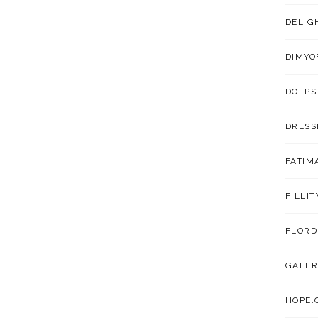
DELIG
DIMYO
DOLPS
DRESS
FATIM
FILLIT
FLORD
GALER
HOPE.