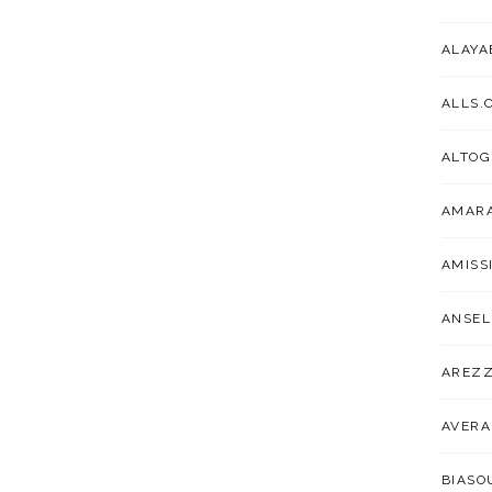
ALAYA
ALLS.
ALTOG
AMARA
AMISS
ANSEL
AREZ
AVER
BIAS