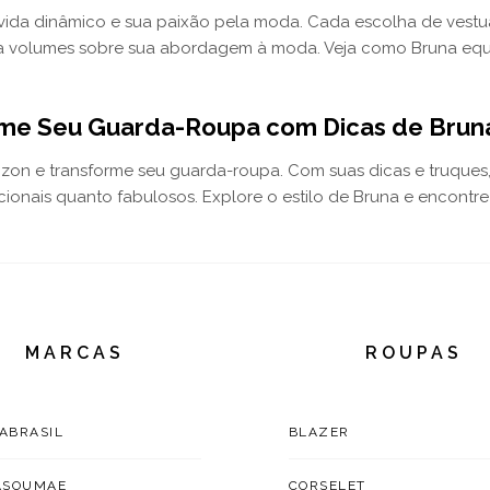
vida dinâmico e sua paixão pela moda. Cada escolha de vestuá
la volumes sobre sua abordagem à moda. Veja como Bruna equil
me Seu Guarda-Roupa com Dicas de Bru
zon e transforme seu guarda-roupa. Com suas dicas e truque
ncionais quanto fabulosos. Explore o estilo de Bruna e encontr
MARCAS
ROUPAS
TABRASIL
BLAZER
ASOUMAE
CORSELET