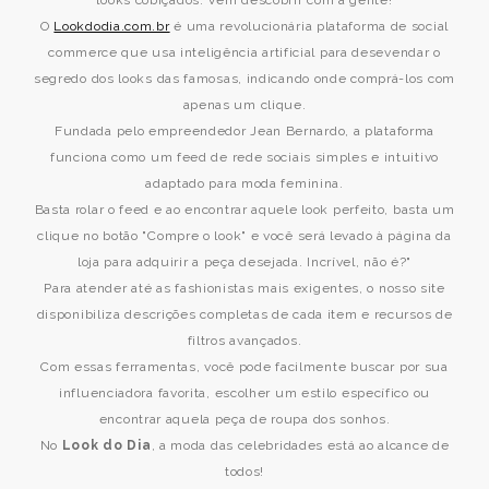
looks cobiçados. Vem descobrir com a gente!
O
Lookdodia.com.br
é uma revolucionária plataforma de social
commerce que usa inteligência artificial para desevendar o
segredo dos looks das famosas, indicando onde comprá-los com
apenas um clique.
Fundada pelo empreendedor Jean Bernardo, a plataforma
funciona como um feed de rede sociais simples e intuitivo
adaptado para moda feminina.
Basta rolar o feed e ao encontrar aquele look perfeito, basta um
clique no botão "Compre o look" e você será levado à página da
loja para adquirir a peça desejada. Incrível, não é?"
Para atender até as fashionistas mais exigentes, o nosso site
disponibiliza descrições completas de cada item e recursos de
filtros avançados.
Com essas ferramentas, você pode facilmente buscar por sua
influenciadora favorita, escolher um estilo específico ou
encontrar aquela peça de roupa dos sonhos.
No
Look do Dia
, a moda das celebridades está ao alcance de
todos!