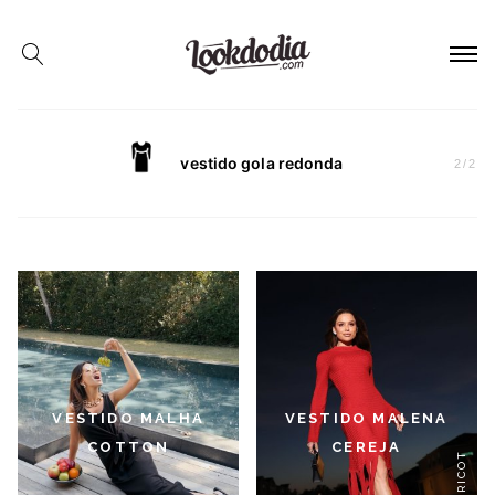
vestido gola redonda
2
/
2
VESTIDO MALHA
VESTIDO MALENA
COTTON
CEREJA