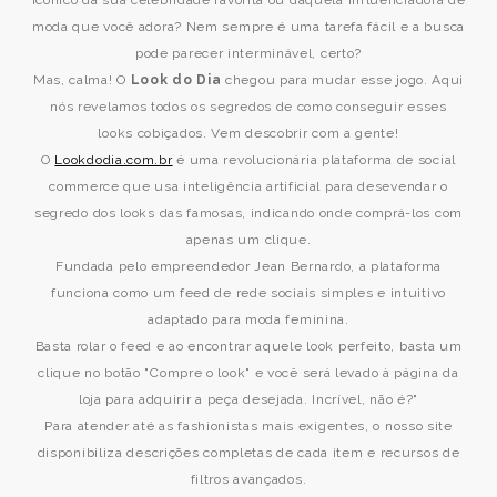
icônico da sua celebridade favorita ou daquela influenciadora de
moda que você adora? Nem sempre é uma tarefa fácil e a busca
pode parecer interminável, certo?
Mas, calma! O
Look do Dia
chegou para mudar esse jogo. Aqui
nós revelamos todos os segredos de como conseguir esses
looks cobiçados. Vem descobrir com a gente!
O
Lookdodia.com.br
é uma revolucionária plataforma de social
commerce que usa inteligência artificial para desevendar o
segredo dos looks das famosas, indicando onde comprá-los com
apenas um clique.
Fundada pelo empreendedor Jean Bernardo, a plataforma
funciona como um feed de rede sociais simples e intuitivo
adaptado para moda feminina.
Basta rolar o feed e ao encontrar aquele look perfeito, basta um
clique no botão "Compre o look" e você será levado à página da
loja para adquirir a peça desejada. Incrível, não é?"
Para atender até as fashionistas mais exigentes, o nosso site
disponibiliza descrições completas de cada item e recursos de
filtros avançados.