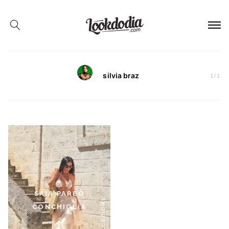
silvia braz
1
/
1
SAIA PAREÔ
CONCHIGLIA