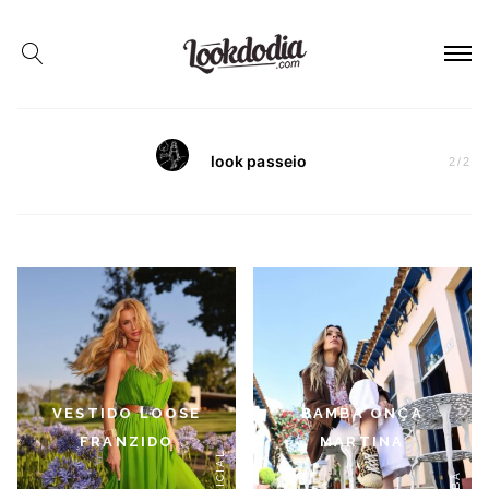
look passeio
2
/
2
VESTIDO LOOSE
BAMBA ONÇA
FRANZIDO
MARTINA