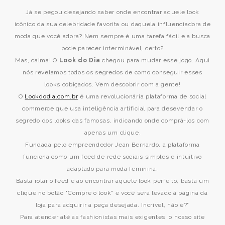
Já se pegou desejando saber onde encontrar aquele look
icônico da sua celebridade favorita ou daquela influenciadora de
moda que você adora? Nem sempre é uma tarefa fácil e a busca
pode parecer interminável, certo?
Mas, calma! O
Look do Dia
chegou para mudar esse jogo. Aqui
nós revelamos todos os segredos de como conseguir esses
looks cobiçados. Vem descobrir com a gente!
O
Lookdodia.com.br
é uma revolucionária plataforma de social
commerce que usa inteligência artificial para desevendar o
segredo dos looks das famosas, indicando onde comprá-los com
apenas um clique.
Fundada pelo empreendedor Jean Bernardo, a plataforma
funciona como um feed de rede sociais simples e intuitivo
adaptado para moda feminina.
Basta rolar o feed e ao encontrar aquele look perfeito, basta um
clique no botão "Compre o look" e você será levado à página da
loja para adquirir a peça desejada. Incrível, não é?"
Para atender até as fashionistas mais exigentes, o nosso site