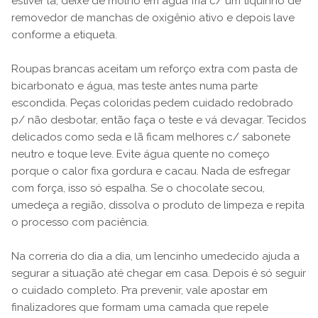
estiver lá, deixe de molho em água fria c/ um tiquinho de
removedor de manchas de oxigênio ativo e depois lave
conforme a etiqueta.
Roupas brancas aceitam um reforço extra com pasta de
bicarbonato e água, mas teste antes numa parte
escondida. Peças coloridas pedem cuidado redobrado
p/ não desbotar, então faça o teste e vá devagar. Tecidos
delicados como seda e lã ficam melhores c/ sabonete
neutro e toque leve. Evite água quente no começo
porque o calor fixa gordura e cacau. Nada de esfregar
com força, isso só espalha. Se o chocolate secou,
umedeça a região, dissolva o produto de limpeza e repita
o processo com paciência.
Na correria do dia a dia, um lencinho umedecido ajuda a
segurar a situação até chegar em casa. Depois é só seguir
o cuidado completo. Pra prevenir, vale apostar em
finalizadores que formam uma camada que repele