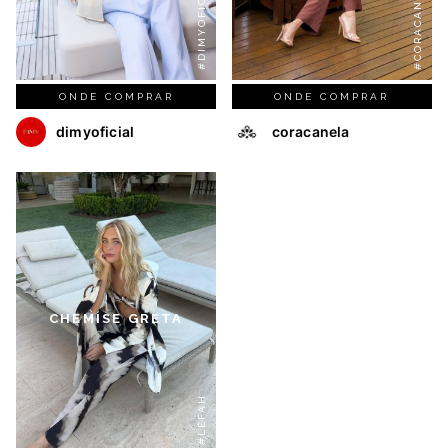
#DIMYOFICIAL
#CORACANELA
ONDE COMPRAR
ONDE COMPRAR
dimyoficial
coracanela
CHEMISE GRETA
#LEFAH