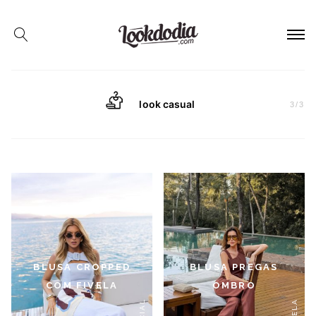
look casual
3
/
3
BLUSA CROPPED
BLUSA PREGAS
COM FIVELA
OMBRO