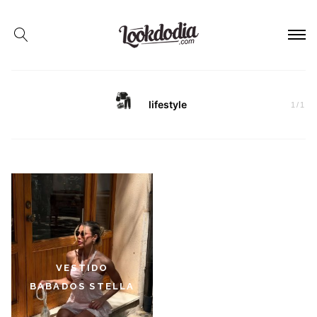
lifestyle
1
/
1
VESTIDO
BABADOS STELLA