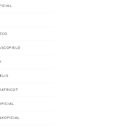
FICIAL
ECO
ASCOFIELD
Y
ELIS
IATRICOT
OFICIAL
NKOFICIAL