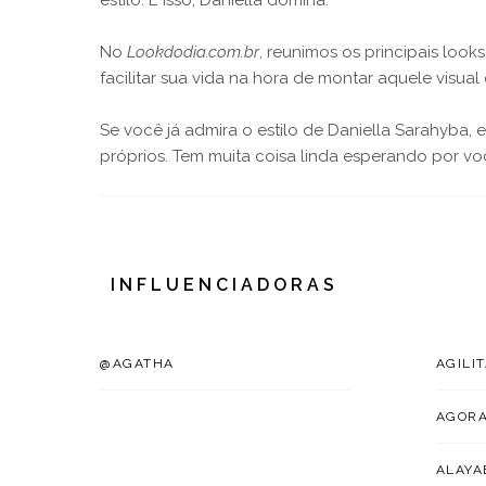
estilo. E isso, Daniella domina.
No
Lookdodia.com.br
, reunimos os principais loo
facilitar sua vida na hora de montar aquele visual
Se você já admira o estilo de Daniella Sarahyba, 
próprios. Tem muita coisa linda esperando por vo
INFLUENCIADORAS
@AGATHA
AGILI
AGOR
ALAYA