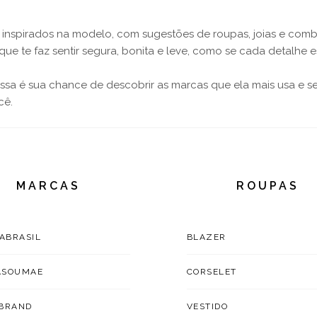
ks inspirados na modelo, com sugestões de roupas, joias e com
 que te faz sentir segura, bonita e leve, como se cada detalhe e
essa é sua chance de descobrir as marcas que ela mais usa e se 
cê.
MARCAS
ROUPAS
TABRASIL
BLAZER
ASOUMAE
CORSELET
BRAND
VESTIDO