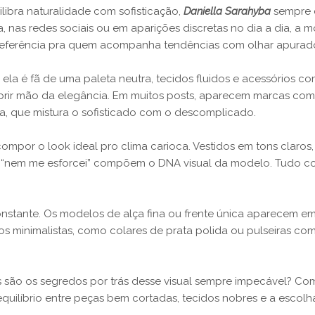
libra naturalidade com sofisticação,
Daniella Sarahyba
sempre c
, nas redes sociais ou em aparições discretas no dia a dia, a
referência pra quem acompanha tendências com olhar apurad
 ela é fã de uma paleta neutra, tecidos fluidos e acessórios c
abrir mão da elegância. Em muitos posts, aparecem marcas co
a, que mistura o sofisticado com o descomplicado.
ompor o look ideal pro clima carioca. Vestidos em tons claros,
“nem me esforcei” compõem o DNA visual da modelo. Tudo com
constante. Os modelos de alça fina ou frente única aparecem
rios minimalistas, como colares de prata polida ou pulseiras 
s são os segredos por trás desse visual sempre impecável? C
o equilíbrio entre peças bem cortadas, tecidos nobres e a es