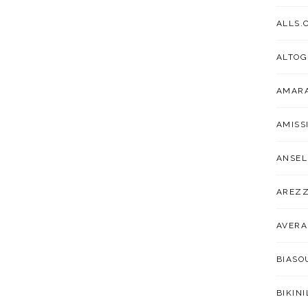
ALLS.
ALTOG
AMARA
AMISS
ANSEL
AREZ
AVER
BIAS
BIKIN