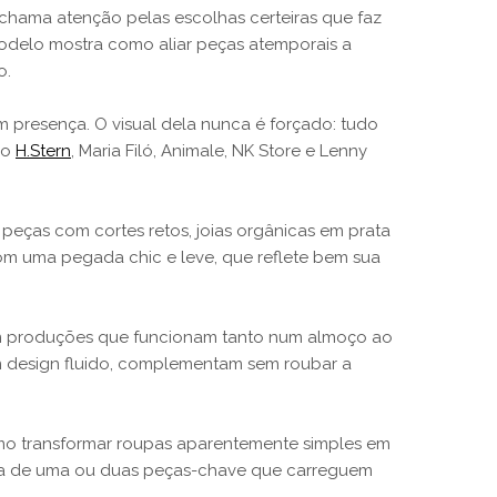
hama atenção pelas escolhas certeiras que faz
 modelo mostra como aliar peças atemporais a
o.
om presença. O visual dela nunca é forçado: tudo
mo
H.Stern
, Maria Filó, Animale, NK Store e Lenny
 peças com cortes retos, joias orgânicas em prata
 uma pegada chic e leve, que reflete bem sua
 em produções que funcionam tanto num almoço ao
com design fluido, complementam sem roubar a
omo transformar roupas aparentemente simples em
colha de uma ou duas peças-chave que carreguem