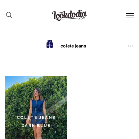
colete jeans
1
/
1
COLETE JEANS
DARK BLUE