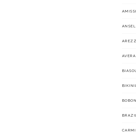
AMISS
ANSEL
AREZ
AVER
BIAS
BIKIN
BOBO
BRAZI
CARMI