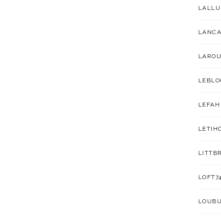
LALL
LANC
LAROU
LEBLO
LEFAH
LETIH
LITTB
LOFT7
LOUB