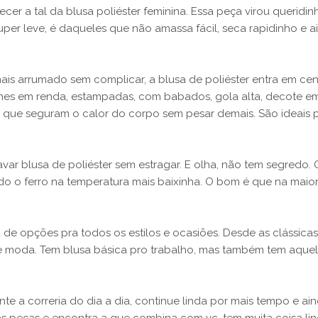
cer a tal da blusa poliéster feminina. Essa peça virou queridi
per leve, é daqueles que não amassa fácil, seca rapidinho e 
mais arrumado sem complicar, a blusa de poliéster entra em 
hes em renda, estampadas, com babados, gola alta, decote em V,
, já que seguram o calor do corpo sem pesar demais. São ideais
r blusa de poliéster sem estragar. E olha, não tem segredo. O 
do o ferro na temperatura mais baixinha. O bom é que na maiori
 de opções pra todos os estilos e ocasiões. Desde as clássicas 
o de moda. Tem blusa básica pro trabalho, mas também tem aqu
e a correria do dia a dia, continue linda por mais tempo e ain