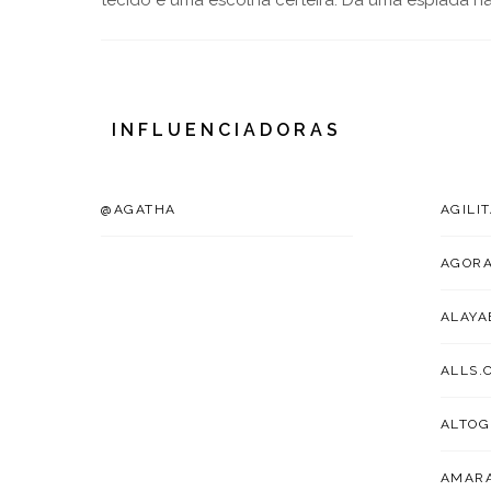
tecido é uma escolha certeira. Dá uma espiada n
INFLUENCIADORAS
@AGATHA
AGILI
AGOR
ALAYA
ALLS.
ALTOG
AMARA