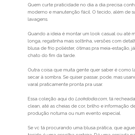
Quem curte praticidade no dia a dia precisa conhe
moderno e manutenção fácil. O tecido, além de su
lavagens.
Quando a ideia é montar um look casual ou até 
longa, regatinha mais soltinha, versões com detal
blusa de frio poliéster, ótimas pra meia-estação
chato do fim da tarde.
Outra coisa que muita gente quer saber é como lava
secar à sombra. Se quiser passar, pode, mas usan
varal praticamente pronta pra usar.
Essa coleção aqui do
Lookdodia.com
, tá recheada
clean, até as cheias de cor, brilho e informaçã
produção noturna ou num evento especial.
Se vc tá procurando uma blusa prática, que aguent