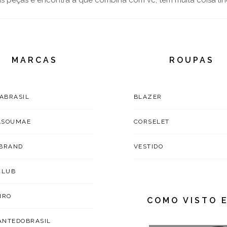
as peças e encontra a que combina com vc, tem muita coisa lin
MARCAS
ROUPAS
TABRASIL
BLAZER
ASOUMAE
CORSELET
BRAND
VESTIDO
CLUB
IRO
COMO VISTO 
NTEDOBRASIL