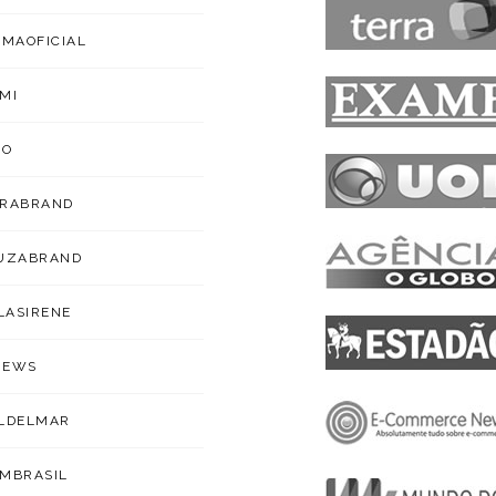
IMAOFICIAL
MI
ZO
ARABRAND
OUZABRAND
ILASIRENE
NEWS
LDELMAR
MBRASIL