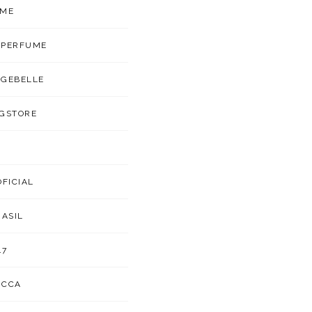
UME
APERFUME
GEBELLE
GSTORE
OFICIAL
RASIL
47
UCCA