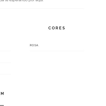
da te esperando por aqui.
CORES
ROSA
EM