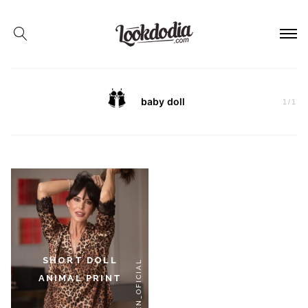
baby doll
1
/
1
SHORT DOLL
#VALENCIEN_OFICIAL
ANIMAL PRINT