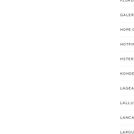
FLORD
GALER
HOPE.
HOTPI
HSTER
KOHDE
LAGEA
LALL
LANC
LAROU