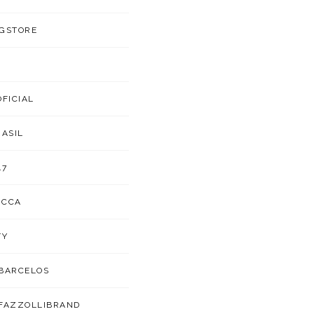
GSTORE
OFICIAL
RASIL
47
UCCA
TY
BARCELOS
FAZZOLLIBRAND