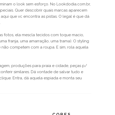
iluminam o look sem esforço. No Lookdodia.com.br,
speciais. Quer descobrir quais marcas aparecem
É aqui que vc encontra as pistas. O legal é que dá
.
as fotos, ela mescla tecidos com toque macio,
uma franja, uma amarração, uma trama). O styling
ue não competem com a roupa. E sim, rola aquela
agem, produções para praia e cidade, peças p/
ferir similares. Dá vontade de salvar tudo e
m clique. Entra, dá aquela espiada e monta seu
CORES