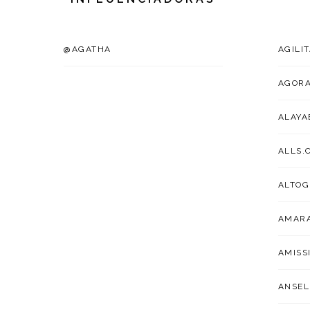
@AGATHA
AGILI
AGOR
ALAYA
ALLS.
ALTOG
AMARA
AMISS
ANSEL