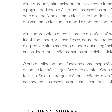
Aline Marquez, influenciadora que vive entre tren
a página dedicada a Aline junta as escolhas que
no closet da Aline e como ela mistura top de textu
pra ver como ela muda o mood c/ poucos toques, t
Aline adora paleta quente, caramelo, coffee, off
tricot trabalhado, viscose fresca, couro de aparê
é esperto: cintura marcada quando quer elegância
curiosidade… quais são as marcas queridinhas de
O hub da Aline por aqui funciona como mapa rápi
balada e também sugestões para eventos. Cada pu
testar já. Se a sua pergunta é “quais são os looks
carrinho com as escolhas que têm a cara dela… o
INFLUENCIADORAS