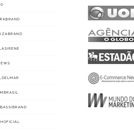
ZO
ARABRAND
OUZABRAND
ILASIRENE
NEWS
LDELMAR
MBRASIL
BASSIBRAND
HOFICIAL