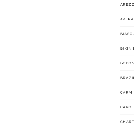
AREZ
AVER
BIAS
BIKIN
BOBO
BRAZI
CARMI
CAROL
CHART