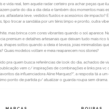
ds e vida real, tem aquele radar certeiro pra achar peças que 
 fazem parte do dia a dia dela e também dos momentos mais e
ra, alfaiataria leve, vestidos fluidos e acessórios de impacto? 
ipo trocar a sandália por um tênis limpo e pronto, outra vibe
 white, mas brinca com cores vibrantes quando o sol aparece. N
ncia premium e detalhes artesanais que deixam tudo mais rico (
, shapes soltos quando a ideia é leveza, joias minimalistas q
la? Quais modelos voltam e meia reaparecem nos stories?
do pra quem busca referências de look do dia, achados de vi
blicação vem c/ inspirações de combinações e links pra vc con
 favoritos da influenciadora Aline Marquez?”, a resposta tá a u
timo ponto de partida p/ atualizar o guarda roupa sem drama.
MARCAS
ROUPAS