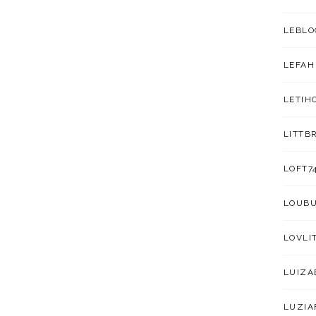
LEBLO
LEFAH
LETIH
LITTB
LOFT7
LOUB
LOVLI
LUIZA
LUZIA