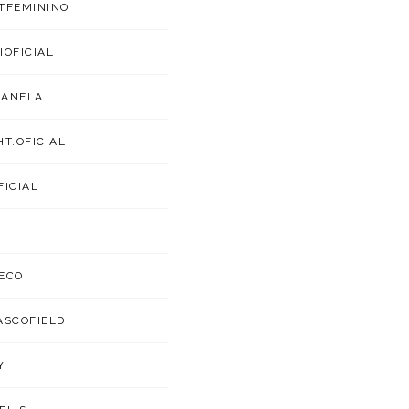
TFEMININO
IOFICIAL
CANELA
HT.OFICIAL
FICIAL
ECO
ASCOFIELD
Y